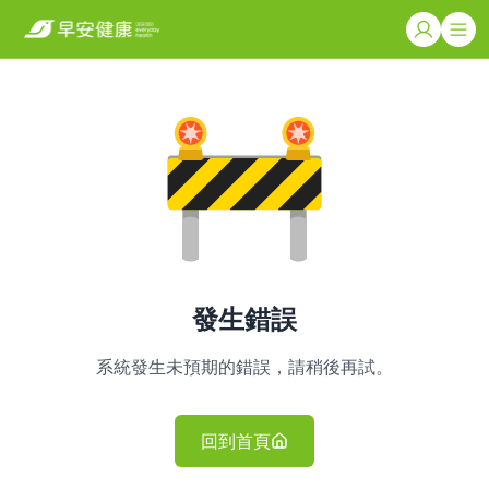
發生錯誤
系統發生未預期的錯誤，請稍後再試。
回到首頁