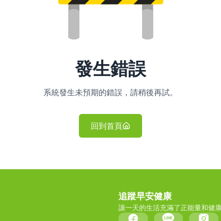
發生錯誤
系統發生未預期的錯誤，請稍後再試。
回到首頁
追蹤早安健康
讓一天的生活充滿了正能量和健