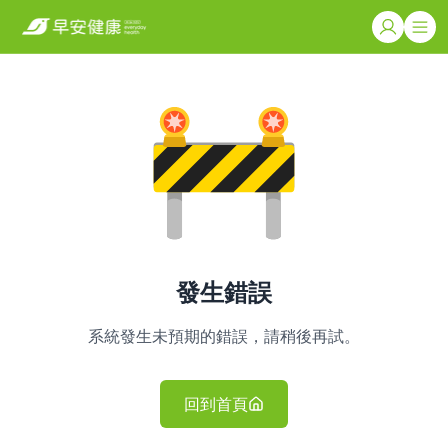
發生錯誤
系統發生未預期的錯誤，請稍後再試。
回到首頁