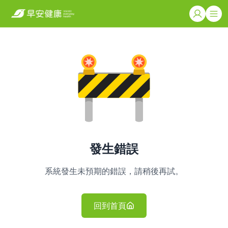
發生錯誤
系統發生未預期的錯誤，請稍後再試。
回到首頁