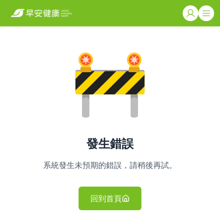
發生錯誤
系統發生未預期的錯誤，請稍後再試。
回到首頁