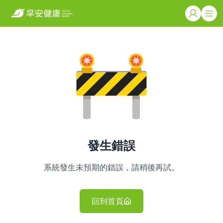
發生錯誤
系統發生未預期的錯誤，請稍後再試。
回到首頁