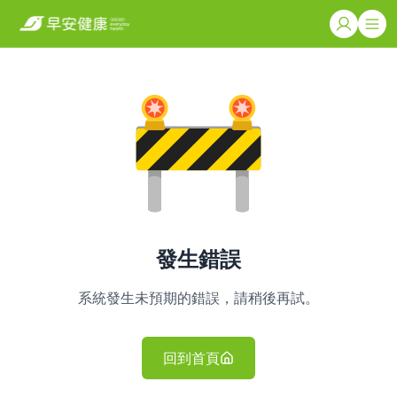
發生錯誤
系統發生未預期的錯誤，請稍後再試。
回到首頁