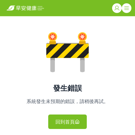
發生錯誤
系統發生未預期的錯誤，請稍後再試。
回到首頁