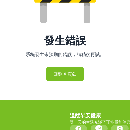
發生錯誤
系統發生未預期的錯誤，請稍後再試。
回到首頁
追蹤早安健康
讓一天的生活充滿了正能量和健