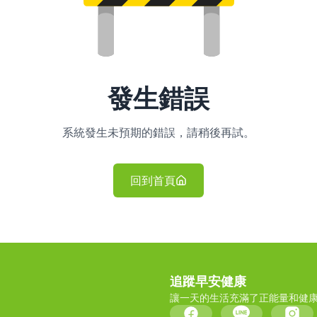
發生錯誤
系統發生未預期的錯誤，請稍後再試。
回到首頁
追蹤早安健康
讓一天的生活充滿了正能量和健