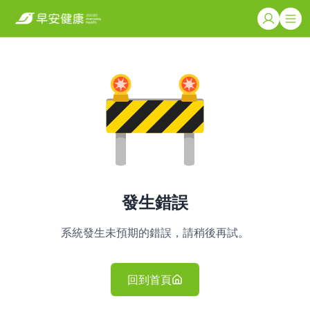
發生錯誤
系統發生未預期的錯誤，請稍後再試。
回到首頁