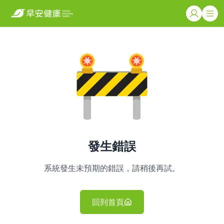
發生錯誤
系統發生未預期的錯誤，請稍後再試。
回到首頁