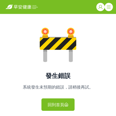
發生錯誤
系統發生未預期的錯誤，請稍後再試。
回到首頁