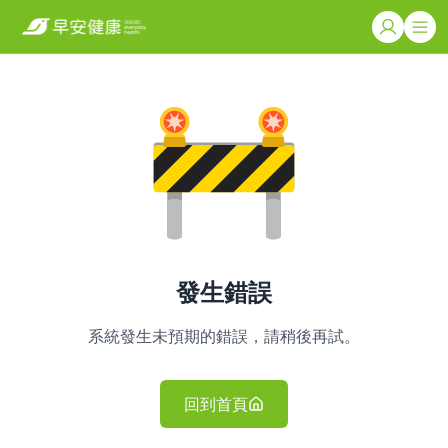
發生錯誤
系統發生未預期的錯誤，請稍後再試。
回到首頁