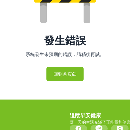
發生錯誤
系統發生未預期的錯誤，請稍後再試。
回到首頁
追蹤早安健康
讓一天的生活充滿了正能量和健