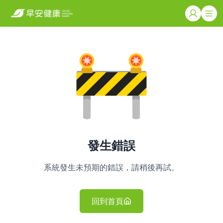
發生錯誤
系統發生未預期的錯誤，請稍後再試。
回到首頁