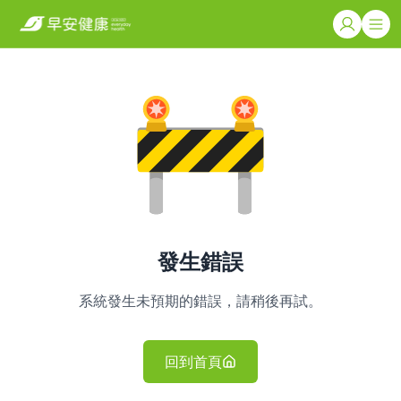
發生錯誤
系統發生未預期的錯誤，請稍後再試。
回到首頁