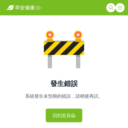
發生錯誤
系統發生未預期的錯誤，請稍後再試。
回到首頁