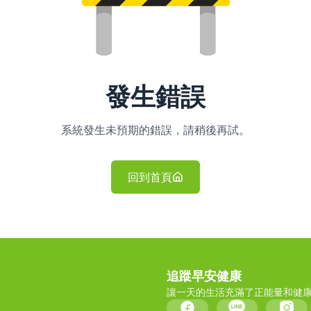
發生錯誤
系統發生未預期的錯誤，請稍後再試。
回到首頁
追蹤早安健康
讓一天的生活充滿了正能量和健