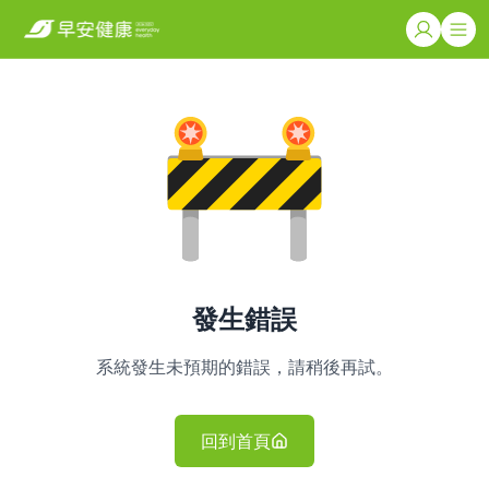
發生錯誤
系統發生未預期的錯誤，請稍後再試。
回到首頁