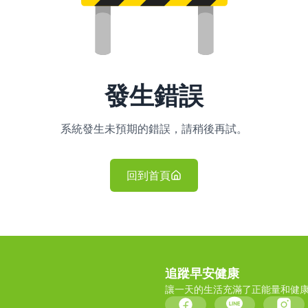
發生錯誤
系統發生未預期的錯誤，請稍後再試。
回到首頁
追蹤早安健康
讓一天的生活充滿了正能量和健