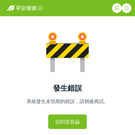
發生錯誤
系統發生未預期的錯誤，請稍後再試。
回到首頁