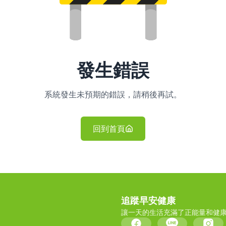
發生錯誤
系統發生未預期的錯誤，請稍後再試。
回到首頁
追蹤早安健康
讓一天的生活充滿了正能量和健