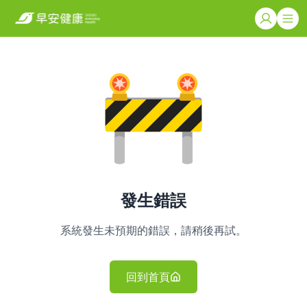
發生錯誤
系統發生未預期的錯誤，請稍後再試。
回到首頁