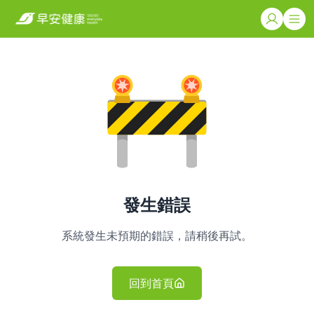
發生錯誤
系統發生未預期的錯誤，請稍後再試。
回到首頁