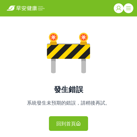
發生錯誤
系統發生未預期的錯誤，請稍後再試。
回到首頁