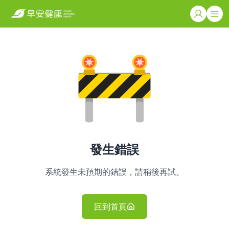
發生錯誤
系統發生未預期的錯誤，請稍後再試。
回到首頁