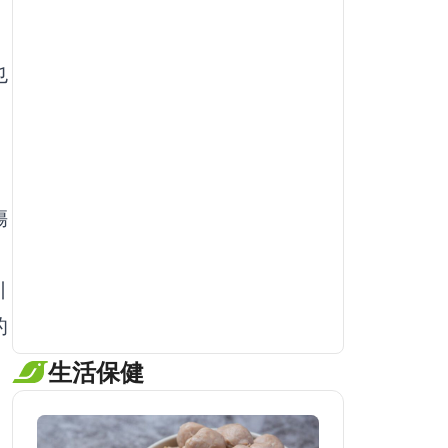
也
傷
引
的
生活保健
牙刷不要