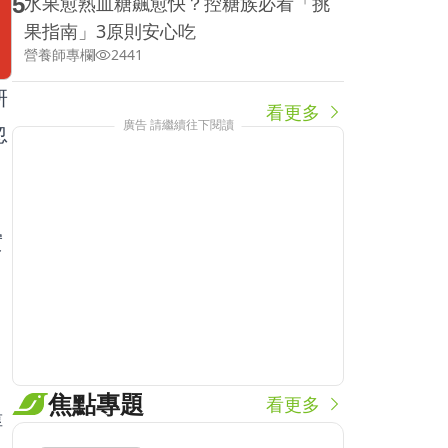
5
水果愈熟血糖飆愈快？控糖族必看「挑
果指南」3原則安心吃
營養師專欄
2441
研
看更多
廣告 請繼續往下閱讀
忽
實
焦點專題
看更多
醇