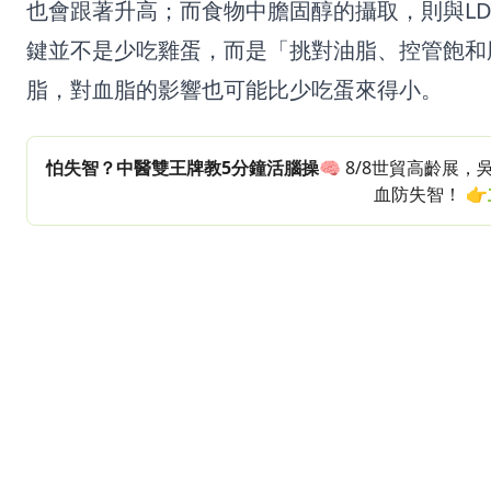
也會跟著升高；而食物中膽固醇的攝取，則與L
鍵並不是少吃雞蛋，而是「挑對油脂、控管飽和
脂，對血脂的影響也可能比少吃蛋來得小。
怕失智？中醫雙王牌教5分鐘活腦操
🧠 8/8世貿高齡
血防失智！
