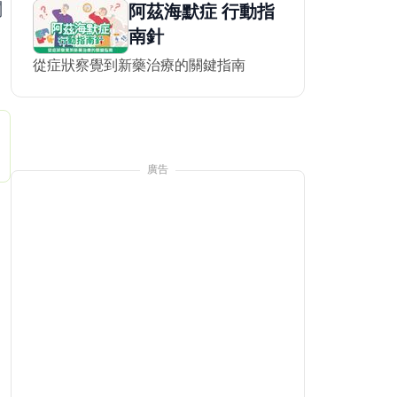
關
阿茲海默症 行動指
南針
從症狀察覺到新藥治療的關鍵指南
👉 快
🌟8/9世貿高齡展限定❗
抗癌名醫蔡松彥親授經絡操
廣告