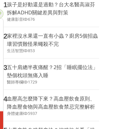
1
孩子是好動還是過動？台大名醫高淑芬
拆解ADHD關鍵差異與對策
健康影音
676
2
家裡沒水果還一直有小蟲？廚房5個招蟲
壞習慣難怪果蠅殺不完
生活智慧
853
3
五十肩總半夜痛醒？2招「睡眠擺位法」
墊個枕頭無痛入睡
醫師專欄
1729
4
血壓高怎麼降下來？高血壓飲食原則、
降血壓食物與高血壓飲食禁忌完整解析
身體健康
5937