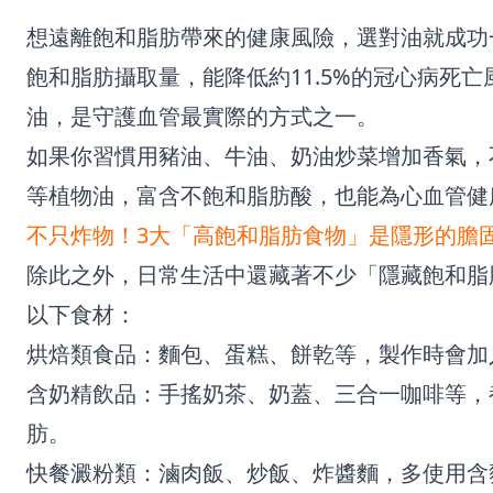
想遠離飽和脂肪帶來的健康風險，選對油就成功
飽和脂肪攝取量，能降低約11.5%的冠心病死
油，是守護血管最實際的方式之一。
如果你習慣用豬油、牛油、奶油炒菜增加香氣，
等植物油，富含不飽和脂肪酸，也能為心血管健
不只炸物！3大「高飽和脂肪食物」是隱形的膽
除此之外，日常生活中還藏著不少「隱藏飽和脂
以下食材：
烘焙類食品：麵包、蛋糕、餅乾等，製作時會加
含奶精飲品：手搖奶茶、奶蓋、三合一咖啡等，
肪。
快餐澱粉類：滷肉飯、炒飯、炸醬麵，多使用含