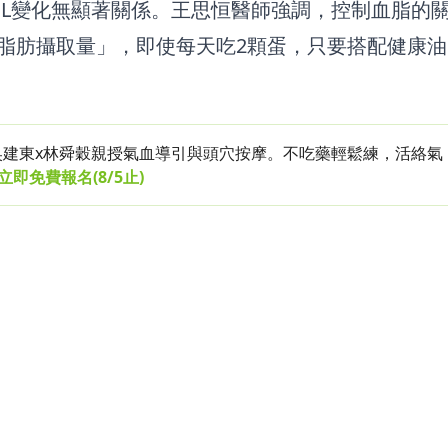
DL變化無顯著關係。王思恒醫師強調，控制血脂的
脂肪攝取量」，即使每天吃2顆蛋，只要搭配健康油
展，吳建東x林舜穀親授氣血導引與頭穴按摩。不吃藥輕鬆練，活絡氣
立即免費報名
(8/5止)