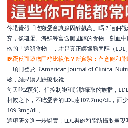
你還覺得「吃雞蛋會讓膽固醇飆高」嗎？這個觀
究，像雞蛋、海鮮等富含膽固醇的食物，對血中
略的「這類食物」，才是真正讓壞膽固醇（LDL
吃蛋反而壞膽固醇比較低？新實驗：留意飽和脂
一項刊登於《American Journal of Clini
驗，結果讓人跌破眼鏡：
每天吃2顆蛋、但控制飽和脂肪攝取的族群，LDL僅
相較之下，不吃蛋者的LDL達107.7mg/dL
109.3mg/dL。
這項研究進一步證實：LDL與飽和脂肪攝取呈