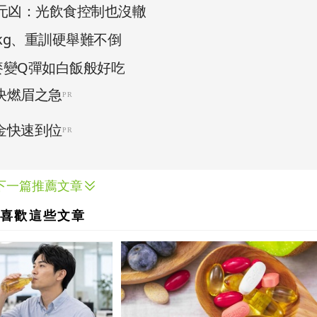
元凶：光飲食控制也沒轍
kg、重訓硬舉難不倒
麥變Q彈如白飯般好吃
下一篇推薦文章