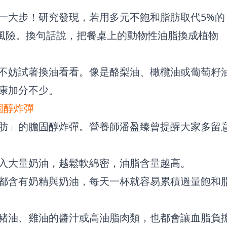
一大步！研究發現，若用多元不飽和脂肪取代5%的
亡風險。換句話說，把餐桌上的動物性油脂換成植物
不妨試著換油看看。像是酪梨油、橄欖油或葡萄籽
康加分不少。
固醇炸彈
肪」的膽固醇炸彈。營養師潘盈臻曾提醒大家多留
入大量奶油，越鬆軟綿密，油脂含量越高。
都含有奶精與奶油，每天一杯就容易累積過量飽和
豬油、雞油的醬汁或高油脂肉類，也都會讓血脂負