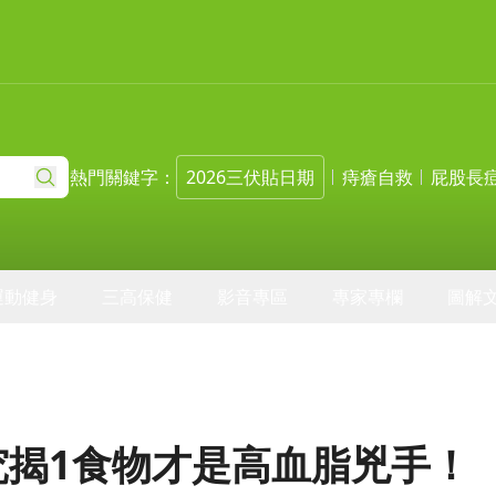
熱門關鍵字：
2026三伏貼日期
痔瘡自救
屁股長
運動健身
三高保健
影音專區
專家專欄
圖解
究揭1食物才是高血脂兇手！