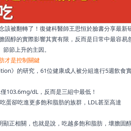
念該被翻轉了！復健科醫師王思恒於臉書分享最新
膽固醇的實際影響其實有限，反而是日常中最容易
）節節上升的主因。
肪才是控制關鍵
cal Nutrition》的研究，61位健康成人被分組進行5週飲食
103.6mg/dL，反而是三組中最低！
，而少吃蛋卻吃進更多飽和脂肪的族群，LDL甚至高達
現明顯正相關，也就是說，吃越多飽和脂肪，壞膽固