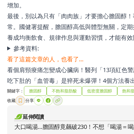
增加。
最後，別以為只有「肉肉族」才要擔心膽固醇！
常。國健署提醒，膽固醇高低與體型無關，定期
養成均衡飲食、規律作息與運動習慣，才能有效
參考資料:
看了這篇文章的人，也看了...
看個肩頸痠痛怎變成心臟病！醫列「13項紅色
吃下肚的「血管毒」是猝死未爆彈！4個方法養
關鍵字：
膽固醇
不飽和脂肪酸
低密度膽固醇
飽和
收藏
分享
延伸閱讀
大口喝湯…膽固醇竟飆破230！不想「喝湯＝喝