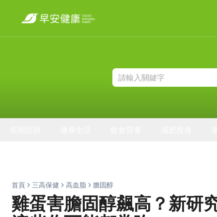
疾病症狀
健康生活
飲食營養
減肥瘦身
首頁
三高保健
高血脂
膽固醇
雞蛋害膽固醇飆高？新研