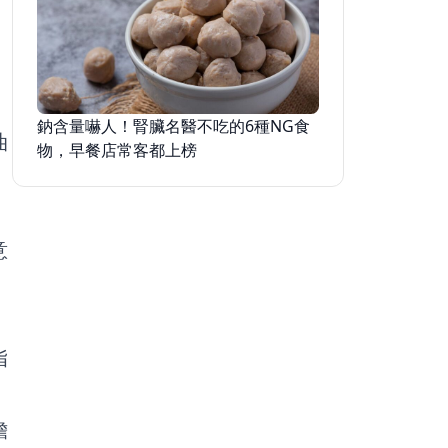
放錯位
鈉含量嚇人！腎臟名醫不吃的6種NG食
油
物，早餐店常客都上榜
意
脂
擔