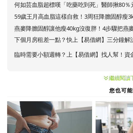
何如芸血脂超標嘆「吃藥吃到死」醫師揪80％
59歲王月高血脂這樣自救！3周狂降膽固醇瘦3
燕麥降膽固醇讓他瘦40kg沒復胖！4步驟把燕
繼續閱讀