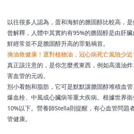
以往很多人認為，蛋和海鮮的膽固醇比較高，是
曾解釋，人體中其實約有95%的膽固醇是由肝臟
鮮經常並不是膽固醇升高的罪魁禍首。
換油救健康！選對植物油，冠心病死亡風險少近1
真正該注意的，是你怎麼煮東西，例如高溫油炸
害血管的元凶。
別小看飽和脂肪，它可是默默讓膽固醇堆積血管
爆血栓、中風或心臟病等重大疾病。根據世界衛
10%以下。營養師Stella則提醒，有心血管問
管健康。