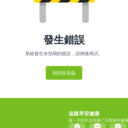
發生錯誤
系統發生未預期的錯誤，請稍後再試。
回到首頁
追蹤早安健康
讓一天的生活充滿了正能量和健