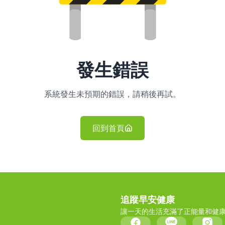
發生錯誤
系統發生未預期的錯誤，請稍後再試。
回到首頁
追蹤早安健康
讓一天的生活充滿了正能量和健