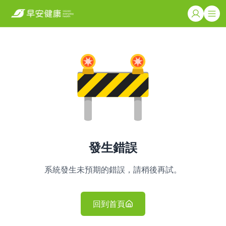
發生錯誤
系統發生未預期的錯誤，請稍後再試。
回到首頁