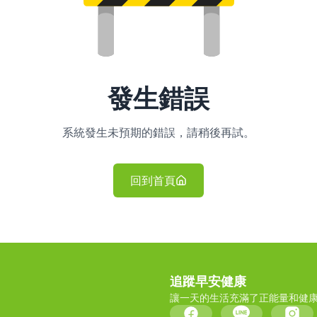
發生錯誤
系統發生未預期的錯誤，請稍後再試。
回到首頁
追蹤早安健康
讓一天的生活充滿了正能量和健