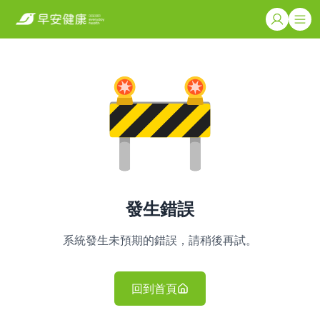
發生錯誤
系統發生未預期的錯誤，請稍後再試。
回到首頁