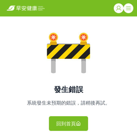
發生錯誤
系統發生未預期的錯誤，請稍後再試。
回到首頁