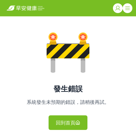
發生錯誤
系統發生未預期的錯誤，請稍後再試。
回到首頁