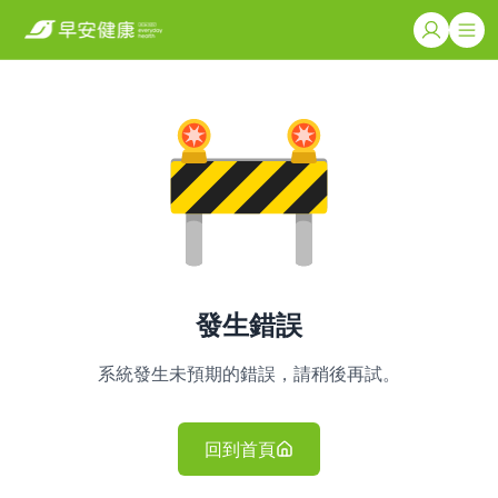
發生錯誤
系統發生未預期的錯誤，請稍後再試。
回到首頁