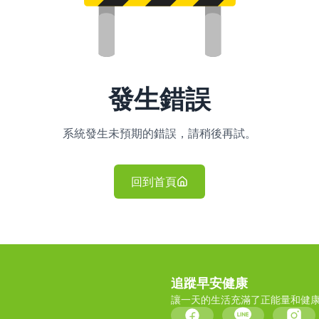
發生錯誤
系統發生未預期的錯誤，請稍後再試。
回到首頁
追蹤早安健康
讓一天的生活充滿了正能量和健