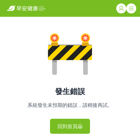
發生錯誤
系統發生未預期的錯誤，請稍後再試。
回到首頁