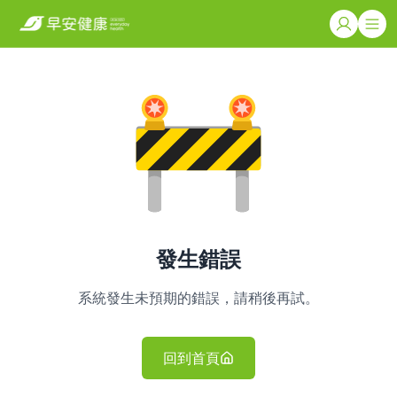
發生錯誤
系統發生未預期的錯誤，請稍後再試。
回到首頁