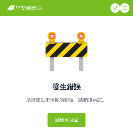
發生錯誤
系統發生未預期的錯誤，請稍後再試。
回到首頁