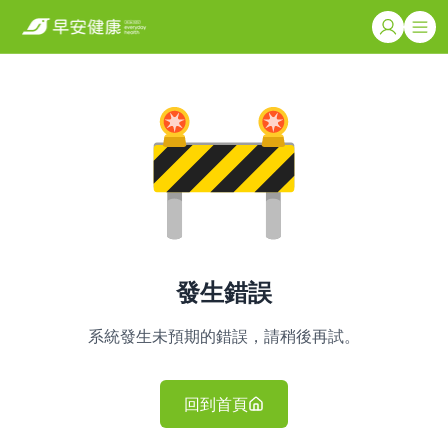
發生錯誤
系統發生未預期的錯誤，請稍後再試。
回到首頁