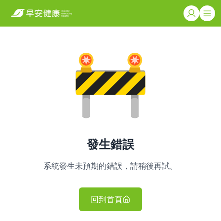
發生錯誤
系統發生未預期的錯誤，請稍後再試。
回到首頁