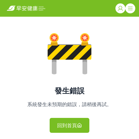
發生錯誤
系統發生未預期的錯誤，請稍後再試。
回到首頁