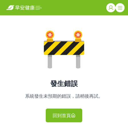
發生錯誤
系統發生未預期的錯誤，請稍後再試。
回到首頁