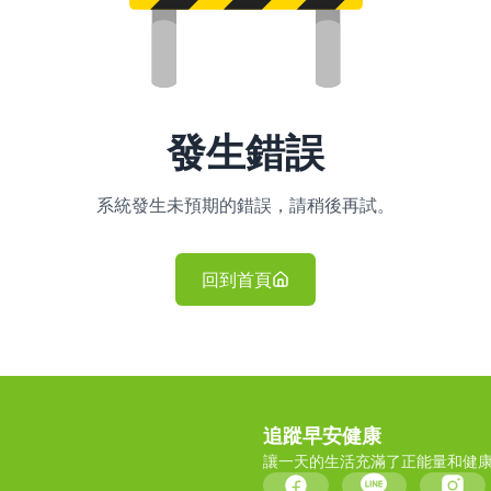
發生錯誤
系統發生未預期的錯誤，請稍後再試。
回到首頁
追蹤早安健康
讓一天的生活充滿了正能量和健