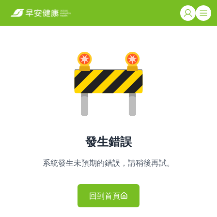
發生錯誤
系統發生未預期的錯誤，請稍後再試。
回到首頁