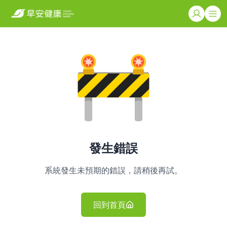
發生錯誤
系統發生未預期的錯誤，請稍後再試。
回到首頁