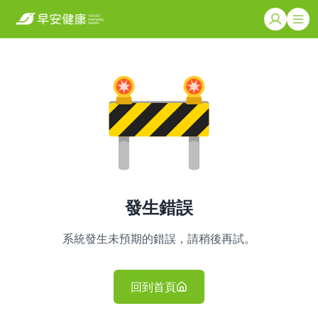
發生錯誤
系統發生未預期的錯誤，請稍後再試。
回到首頁