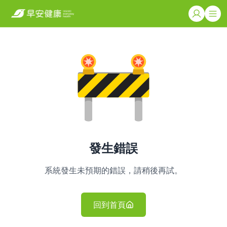
發生錯誤
系統發生未預期的錯誤，請稍後再試。
回到首頁