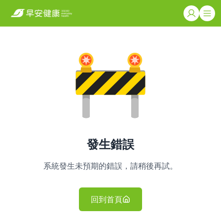
發生錯誤
系統發生未預期的錯誤，請稍後再試。
回到首頁